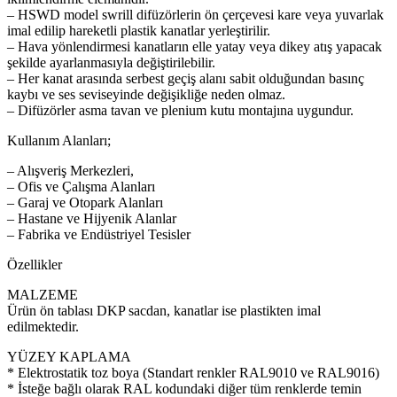
– HSWD model swrill difüzörlerin ön çerçevesi kare veya yuvarlak
imal edilip hareketli plastik kanatlar yerleştirilir.
– Hava yönlendirmesi kanatların elle yatay veya dikey atış yapacak
şekilde ayarlanmasıyla değiştirilebilir.
– Her kanat arasında serbest geçiş alanı sabit olduğundan basınç
kaybı ve ses seviseyinde değişikliğe neden olmaz.
– Difüzörler asma tavan ve plenium kutu montajına uygundur.
Kullanım Alanları;
– Alışveriş Merkezleri,
– Ofis ve Çalışma Alanları
– Garaj ve Otopark Alanları
– Hastane ve Hijyenik Alanlar
– Fabrika ve Endüstriyel Tesisler
Özellikler
MALZEME
Ürün ön tablası DKP sacdan, kanatlar ise plastikten imal
edilmektedir.
YÜZEY KAPLAMA
* Elektrostatik toz boya (Standart renkler RAL9010 ve RAL9016)
* İsteğe bağlı olarak RAL kodundaki diğer tüm renklerde temin