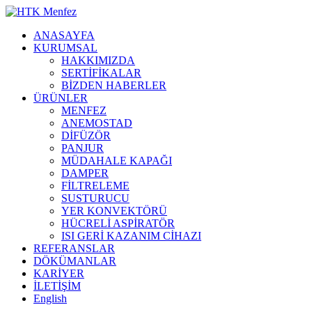
ANASAYFA
KURUMSAL
HAKKIMIZDA
SERTİFİKALAR
BİZDEN HABERLER
ÜRÜNLER
MENFEZ
ANEMOSTAD
DİFÜZÖR
PANJUR
MÜDAHALE KAPAĞI
DAMPER
FİLTRELEME
SUSTURUCU
YER KONVEKTÖRÜ
HÜCRELİ ASPİRATÖR
ISI GERİ KAZANIM CİHAZI
REFERANSLAR
DÖKÜMANLAR
KARİYER
İLETİŞİM
English