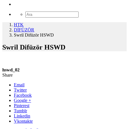
HTK
DİFÜZÖR
Swril Difüzör HSWD
Swril Difüzör HSWD
hswd_02
Share
Email
Twitter
Facebook
Google +
Pinterest
Tumblr
Linkedin
Vkontakte