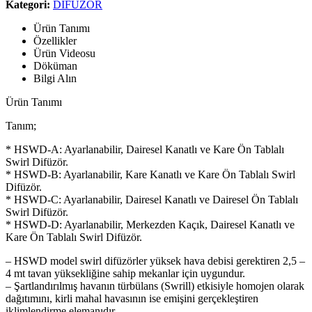
Kategori:
DİFÜZÖR
Ürün Tanımı
Özellikler
Ürün Videosu
Döküman
Bilgi Alın
Ürün Tanımı
Tanım;
* HSWD-A: Ayarlanabilir, Dairesel Kanatlı ve Kare Ön Tablalı
Swirl Difüzör.
* HSWD-B: Ayarlanabilir, Kare Kanatlı ve Kare Ön Tablalı Swirl
Difüzör.
* HSWD-C: Ayarlanabilir, Dairesel Kanatlı ve Dairesel Ön Tablalı
Swirl Difüzör.
* HSWD-D: Ayarlanabilir, Merkezden Kaçık, Dairesel Kanatlı ve
Kare Ön Tablalı Swirl Difüzör.
– HSWD model swirl difüzörler yüksek hava debisi gerektiren 2,5 –
4 mt tavan yüksekliğine sahip mekanlar için uygundur.
– Şartlandırılmış havanın türbülans (Swrill) etkisiyle homojen olarak
dağıtımını, kirli mahal havasının ise emişini gerçekleştiren
iklimlendirme elemanıdır.