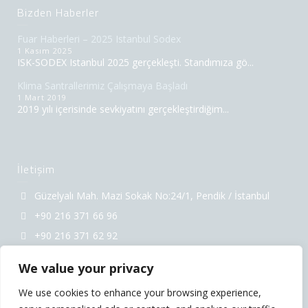
Bizden Haberler
Fuar Haberleri – 2025 Istanbul Sodex
1 Kasım 2025
ISK-SODEX Istanbul 2025 gerçekleşti. Standımıza gö...
Klima Santrallerimiz Çalışmaya Başladı
1 Mart 2019
2019 yılı içerisinde sevkiyatını gerçekleştirdiğim...
İletişim
Güzelyalı Mah. Mazi Sokak No:24/1, Pendik / İstanbul
+90 216 371 66 96
+90 216 371 62 92
info@htk.com.tr
We value your privacy
We use cookies to enhance your browsing experience,