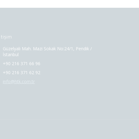
etişim
Güzelyalı Mah. Mazi Sokak No:24/1, Pendik /
İstanbul
+90 216 371 66 96
+90 216 371 62 92
info@htk.com.tr