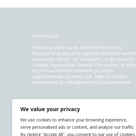
Hakkımızda
HTK Klima ailesi olarak, iklimlendirme sektörü
ihtiyaçları doğrultusunda, yapılarda kullanılan; menfez
anemostat, difüzör, yer konvektörü, ısı geri kazanım
üniteleri, hepa kutuları, laminar flow üniteleri ve daha
birçok hava terminali üretmekteyiz.Üretim
aşamalarımızda optimum fiyat, kalite ve müşteri
memnuniyeti ilke edindiğimiz temel unsurlarımızdır.
We value your privacy
We use cookies to enhance your browsing experience,
serve personalised ads or content, and analyse our traffic.
2017 - HTK Tüm Hakları Saklıdır.
By clicking "Accept All", you consent to our use of cookies.