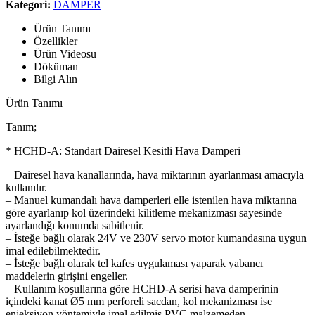
Kategori:
DAMPER
Ürün Tanımı
Özellikler
Ürün Videosu
Döküman
Bilgi Alın
Ürün Tanımı
Tanım;
* HCHD-A: Standart Dairesel Kesitli Hava Damperi
– Dairesel hava kanallarında, hava miktarının ayarlanması amacıyla
kullanılır.
– Manuel kumandalı hava damperleri elle istenilen hava miktarına
göre ayarlanıp kol üzerindeki kilitleme mekanizması sayesinde
ayarlandığı konumda sabitlenir.
– İsteğe bağlı olarak 24V ve 230V servo motor kumandasına uygun
imal edilebilmektedir.
– İsteğe bağlı olarak tel kafes uygulaması yaparak yabancı
maddelerin girişini engeller.
– Kullanım koşullarına göre HCHD-A serisi hava damperinin
içindeki kanat Ø5 mm perforeli sacdan, kol mekanizması ise
enjeksiyon yöntemiyle imal edilmiş PVC malzemeden