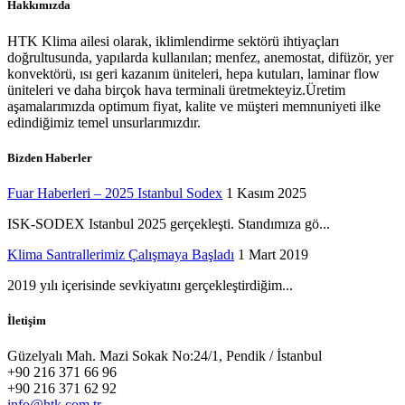
Hakkımızda
HTK Klima ailesi olarak, iklimlendirme sektörü ihtiyaçları
doğrultusunda, yapılarda kullanılan; menfez, anemostat, difüzör, yer
konvektörü, ısı geri kazanım üniteleri, hepa kutuları, laminar flow
üniteleri ve daha birçok hava terminali üretmekteyiz.Üretim
aşamalarımızda optimum fiyat, kalite ve müşteri memnuniyeti ilke
edindiğimiz temel unsurlarımızdır.
Bizden Haberler
Fuar Haberleri – 2025 Istanbul Sodex
1 Kasım 2025
ISK-SODEX Istanbul 2025 gerçekleşti. Standımıza gö...
Klima Santrallerimiz Çalışmaya Başladı
1 Mart 2019
2019 yılı içerisinde sevkiyatını gerçekleştirdiğim...
İletişim
Güzelyalı Mah. Mazi Sokak No:24/1, Pendik / İstanbul
+90 216 371 66 96
+90 216 371 62 92
info@htk.com.tr