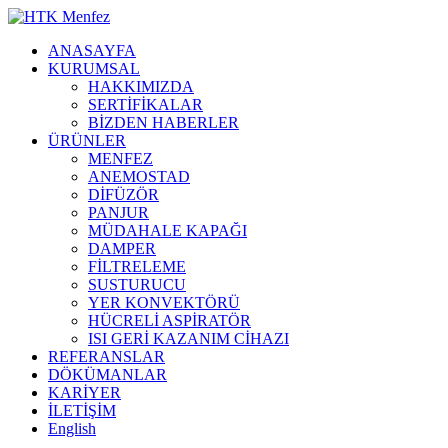
ANASAYFA
KURUMSAL
HAKKIMIZDA
SERTİFİKALAR
BİZDEN HABERLER
ÜRÜNLER
MENFEZ
ANEMOSTAD
DİFÜZÖR
PANJUR
MÜDAHALE KAPAĞI
DAMPER
FİLTRELEME
SUSTURUCU
YER KONVEKTÖRÜ
HÜCRELİ ASPİRATÖR
ISI GERİ KAZANIM CİHAZI
REFERANSLAR
DÖKÜMANLAR
KARİYER
İLETİŞİM
English