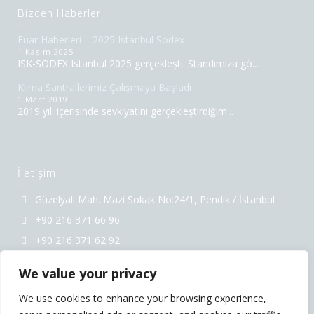
Bizden Haberler
Fuar Haberleri – 2025 Istanbul Sodex
1 Kasım 2025
ISK-SODEX Istanbul 2025 gerçekleşti. Standımıza gö...
Klima Santrallerimiz Çalışmaya Başladı
1 Mart 2019
2019 yılı içerisinde sevkiyatını gerçekleştirdiğim...
İletişim
Güzelyalı Mah. Mazi Sokak No:24/1, Pendik / İstanbul
+90 216 371 66 96
+90 216 371 62 92
info@htk.com.tr
We value your privacy
We use cookies to enhance your browsing experience,