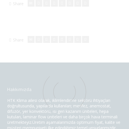
Share
Share
Hakkımızda
HTK Klima ailesi olarak, iklimlendirme sektörü ihtiyaçları
doğrultusunda, yapılarda kullanılan; menfez, anemostat,
difüzör, yer konvektörü, ısı geri kazanım üniteleri, hepa
kutuları, laminar flow üniteleri ve daha birçok hava terminali
üretmekteyiz.Üretim aşamalarımızda optimum fiyat, kalite ve
müşteri memnuniyeti ilke edindiğimiz temel unsurlarımızdır.